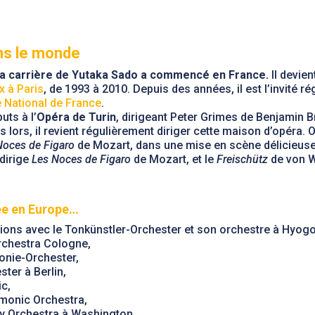
ns le monde
la carrière de Yutaka Sado a commencé en France.
Il devien
 à Paris
, de 1993 à 2010. Depuis des années, il est l’invité rég
 National de France
.
uts à l’
Opéra de Turin
, dirigeant Peter Grimes de Benjamin B
s lors, il revient régulièrement diriger cette maison d’opéra
Noces de Figaro
de Mozart, dans une mise en scène délicieus
dirige
Les Noces de Figaro
de Mozart, et le
Freischütz
de von W
ée en Europe…
tions avec le Tonkünstler-Orchester et son orchestre à Hyogo,
chestra Cologne,
onie-Orchester,
ter à Berlin,
c,
rmonic Orchestra,
ny Orchestra à Washington,