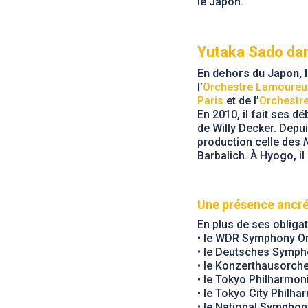
le Japon.
Yutaka Sado da
En dehors du Japon, 
l’
Orchestre Lamoureux
Paris
et de l’
Orchestre
En 2010, il fait ses déb
de Willy Decker. Depui
production celle des
Barbalich. À Hyogo, il 
Une présence ancr
En plus de ses obliga
• le WDR Symphony Or
• le Deutsches Symph
• le Konzerthausorches
• le Tokyo Philharmoni
• le Tokyo City Philha
• le National Sympho