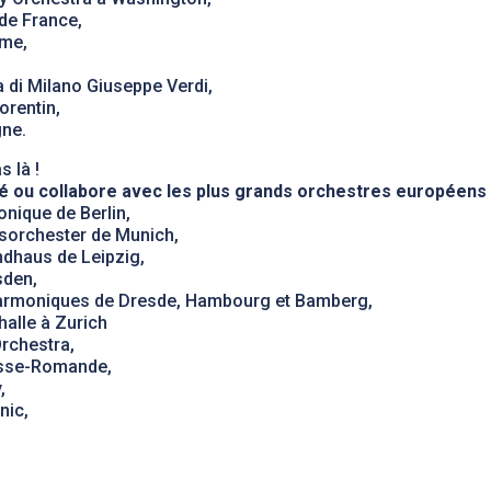
 de France,
ome,
a di Milano Giuseppe Verdi,
orentin,
gne.
s là !
té ou collabore avec les plus grands orchestres européens 
onique de Berlin,
tsorchester de Munich,
ndhaus de Leipzig,
sden,
lharmoniques de Dresde, Hambourg et Bamberg,
halle à Zurich
rchestra,
uisse-Romande,
,
nic,