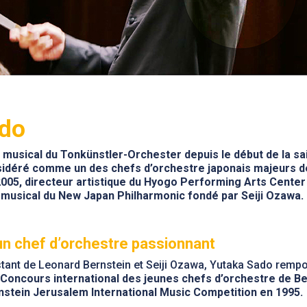
ado
r musical du Tonkünstler-Orchester depuis le début de la s
sidéré comme un des chefs d’orchestre japonais majeurs d
 2005, directeur artistique du Hyogo Performing Arts Center 
 musical du New Japan Philharmonic fondé par Seiji Ozawa.
un chef d’orchestre passionnant
stant de Leonard Bernstein et Seiji Ozawa, Yutaka Sado rempor
Concours international des jeunes chefs d’orchestre de B
rnstein Jerusalem International Music Competition en 1995.