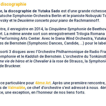
 discographie
re,
la discographie de Yutaka Sado
est d’une grande richesse. 
eutsche Symphonie-Orchestra Berlin et le pianiste Nobuyuki Ts
vsky et le
Deuxième concerto pour piano
de Rachmaninoff.
e, il enregistre en 2014, la
Cinquième Symphonie
de Beethov
t. La même année sort son enregistrement Trilogia Romana 
Performing Arts Center. Avec le Siena Wind Orchestra, Yutak
s de Bernstein (Symphonic Dances, Candide, …) pour le label
 sorti 3 disques avec l’Orchestre Philharmonique de Radio Fra
Symphonie
et le
Kaddish
de Bernstein. L’orchestre du Tonkünstl
ne vie de héros et le Chevalier à la rose
de Strauss, la
Symphoni
de Bruckner.
ce particulière pour
4ème Art
. Après une première rencontre,
ts de
Valmalète
, ce chef d’orchestre s’est adressé à nous. 4è
 une exception, en l’honneur de nos liens forts.