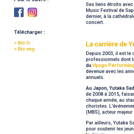
Ses liens étroits ave
Music Festival de Sap
dernier, à la cathédra
concert.
Télécharger :
> Bio fr
La carrière de 
> Bio eng
Depuis 2003, il est le
professionnels dont la
du
Hyogo Performing
devenue avec les anné
annuels.
Au Japon, Yutaka Sad
de 2008 à 2015, faisan
chaque année, au stad
choristes. L’événemen
(MBS), acteur majeur 
Par ailleurs, Yutaka S
pour soutenir les jeu