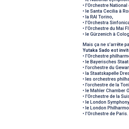
• l’Orchestre National
• le Santa Cecilia à R
• la RAI Torino,
• l’Orchestra Sinfonic
• l’Orchestre du Mai Fl
• le Gürzenich à Colo
Mais ça ne s’arrête pa
Yutaka Sado est invi
• l’Orchestre philharm
• le Bayerisches Staa
• l’orchestre du Gewa
• la Staatskapelle Dre
• les orchestres phi
• l’orchestre de la Ton
• le Mahler Chamber O
• l’Orchestre de la S
• le London Symphony
• le London Philharmo
• l’Orchestre de Paris.