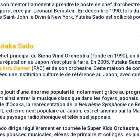
c son mentor l’amènent à prendre le poste de chef d’orchestre
poro, créé par Leonard Bernstein. En décembre 1990, lors d
le Saint-John le Divin à New York, Yutaka Sado est sollicité pou
Yutaka Sado
 chef principal du
Siena Wind Orchestra
(fondé en 1990), un d
 réputation au Japon n’est plus à faire. En 2005,
Yutaka Sado 
 Arts Center
(PAC) et de son orchestre. Cette maison de conc
es une institution culturelle de référence au Japon, avec q
o jouit d’une énorme popularité
, notamment grâce au progra
t ainsi entrer la musique classique dans les foyers japonais. 
e d’Osaka, la représentation de la
Neuvième Symphonie
de Be
t, extrêmement populaire au Japon, est retransmis par la M
du paysage radiophonique et télévisuel japonais.
ado dirige régulièrement en tournée le
Super Kids Orchestra
nes pousses musicales, élèves de primaire et collèges les plu